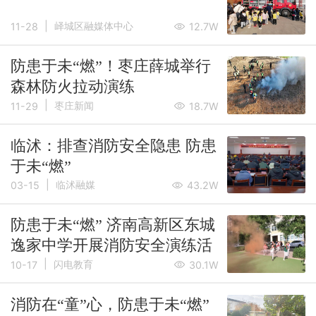
|
峄城区融媒体中心
11-28
12.7W
防患于未“燃”！枣庄薛城举行
森林防火拉动演练
|
枣庄新闻
11-29
18.7W
临沭：排查消防安全隐患 防患
于未“燃”
|
临沭融媒
03-15
43.2W
防患于未“燃” 济南高新区东城
逸家中学开展消防安全演练活
|
动
闪电教育
10-17
30.1W
消防在“童”心，防患于未“燃”