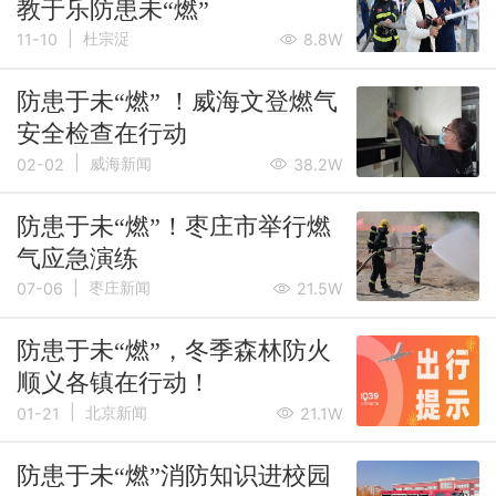
教于乐防患未“燃”
|
杜宗浞
11-10
8.8W
防患于未“燃” ！威海文登燃气
安全检查在行动
|
威海新闻
02-02
38.2W
防患于未“燃”！枣庄市举行燃
气应急演练
|
枣庄新闻
07-06
21.5W
防患于未“燃”，冬季森林防火
顺义各镇在行动！
|
北京新闻
01-21
21.1W
防患于未“燃”消防知识进校园