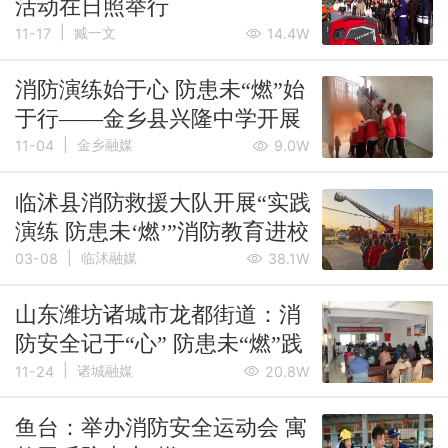
活动在日照举行
|
臧一文
11-17
14.4W
消防演练始于心 防患未“燃”始
于行——金乡县兴隆中学开展
|
消防应急疏散演练活动
金乡融媒
11-04
9.0W
临沭县消防救援大队开展“实践
演练 防患未‘燃’”消防教育进校
|
园活动
临沭融媒
03-08
38.1W
山东潍坊诸城市龙都街道：消
防安全记于“心” 防患未“燃”践
|
于行
诸城融媒
11-24
20.8W
鱼台：举办消防安全运动会 寓