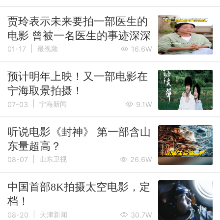
贾玲表示未来要拍一部医生的
电影 曾被一名医生的事迹深深
|
触动
最视频
01-17
16.6W
预计明年上映！又一部电影在
宁海取景拍摄！
|
宁海新闻
07-03
9.1W
听说电影《封神》 第一部含山
东量超高？
|
山东卫视
08-07
26.6W
中国首部8K拍摄太空电影，定
档！
|
天津新闻
08-20
30.7W