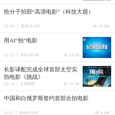
给分子拍部“高清电影”（科技大观）
|
资讯24小时
03-02
10.0W
用AI“拍”电影
|
资讯24小时
12-23
22.1W
长影译配完成全球首部太空实
拍电影《挑战》
|
吉林新闻
03-14
14.7W
中国和白俄罗斯签约首部合拍电影
|
资讯24小时
11-21
4.6W