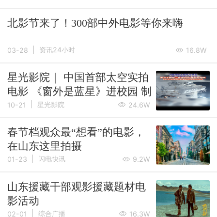
北影节来了！300部中外电影等你来嗨
|
资讯24小时
03-28
16.8W
星光影院｜ 中国首部太空实拍
电影 《窗外是蓝星》进校园 制
|
片人揭秘：全国产8K电影机拍
星光影院
10-21
24.6W
摄 天上部分拍摄由3位航天员
春节档观众最“想看”的电影，
完成
在山东这里拍摄
|
闪电快讯
01-23
9.2W
山东援藏干部观影援藏题材电
影活动
|
综合广播
02-01
16.3W