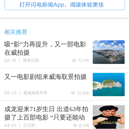
相关推荐
吸“影”力再提升，又一部电影
在威拍摄
|
威海日报
09-16
17.7W
又一电影剧组来威海取景拍摄
|
最威海是环翠
09-25
12.5W
成龙迎来71岁生日 出道63年拍
摄了上百部电影 “只要还能动
|
希望每年拍一部”
生活帮
04-07
8.2W