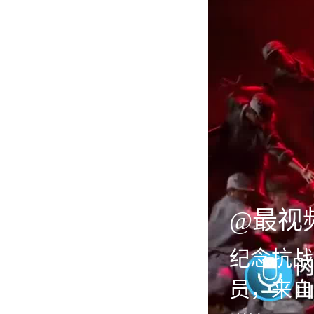
@最视
纪念抗战
员，来自