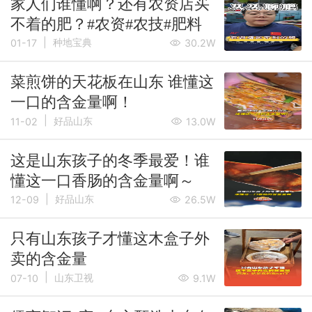
家人们谁懂啊？还有农资店买
不着的肥？#农资#农技#肥料
|
种地宝典
01-17
30.2W
菜煎饼的天花板在山东 谁懂这
一口的含金量啊！
|
好品山东
11-02
13.0W
这是山东孩子的冬季最爱！谁
懂这一口香肠的含金量啊～
|
好品山东
12-09
26.5W
只有山东孩子才懂这木盒子外
卖的含金量
|
山东卫视
07-10
9.1W