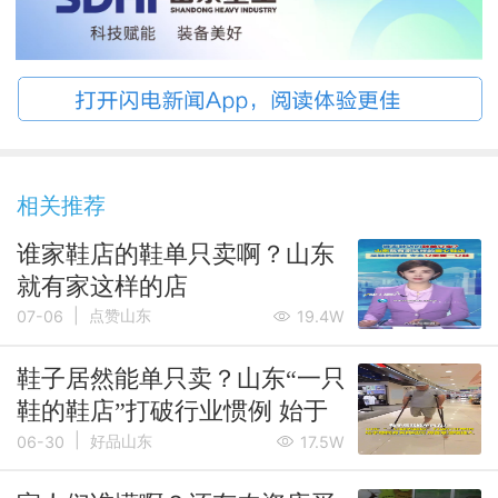
相关推荐
谁家鞋店的鞋单只卖啊？山东
就有家这样的店
|
点赞山东
07-06
19.4W
鞋子居然能单只卖？山东“一只
鞋的鞋店”打破行业惯例 始于
|
感同身受的经历 用善意温暖他
好品山东
06-30
17.5W
人