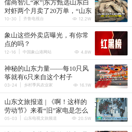
儒商智汇“家”|东方甄选山东白
对虾两个月卖了20万单，“山东
|
像这样的爆款产品还有很多”
齐鲁电视台
10-30
12.2W
象山这些外卖店曝光，有你常
点的吗？
|
中国象山港网站
12-16
4.8W
神秘的山东力量——每10只风
筝就有6只来自这个村子
|
乡村季风农业家
03-24
16.1W
山东文旅报道 | 《啊！这样的
劳动节》来看“旧”家电是怎么
|
变废为宝的？
山东电视文旅频道
05-03
20.5W