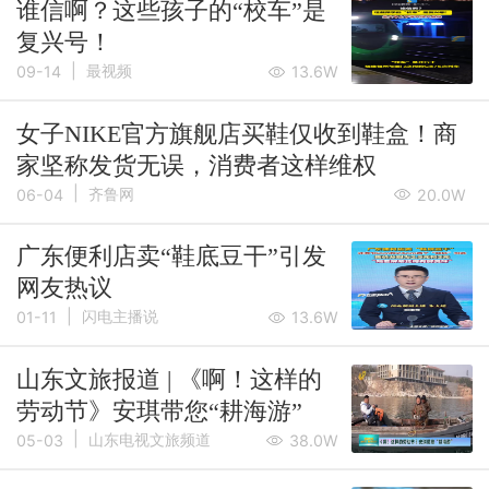
谁信啊？这些孩子的“校车”是
复兴号！
|
最视频
09-14
13.6W
女子NIKE官方旗舰店买鞋仅收到鞋盒！商
家坚称发货无误，消费者这样维权
|
齐鲁网
06-04
20.0W
广东便利店卖“鞋底豆干”引发
网友热议
|
闪电主播说
01-11
13.6W
山东文旅报道 | 《啊！这样的
劳动节》安琪带您“耕海游”
|
山东电视文旅频道
05-03
38.0W