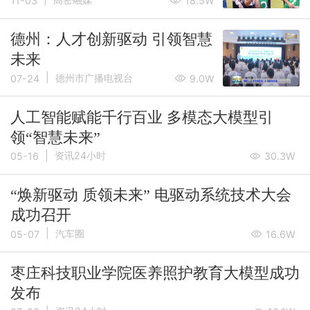
11-03
18.5W
德州：人才创新驱动 引领智慧
未来
|
德州市广播电视台
07-24
9.0W
人工智能赋能千行百业 多模态大模型引
领“智慧未来”
|
资讯24小时
05-16
30.3W
“焕新驱动 质领未来” 电驱动系统技术大会
成功召开
|
汽车圈
05-07
16.6W
枣庄科技职业学院医养照护教育大模型成功
发布