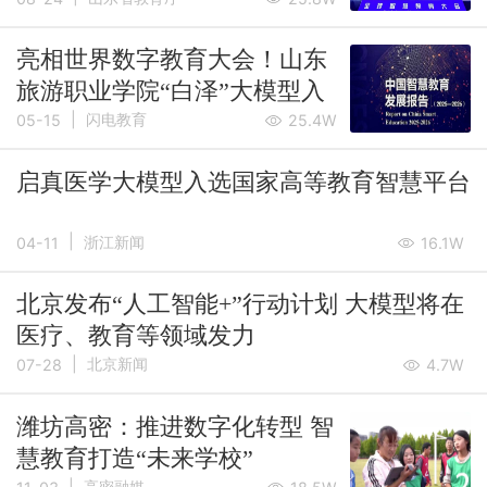
亮相世界数字教育大会！山东
旅游职业学院“白泽”大模型入
|
选《中国智慧教育发展报告》
闪电教育
05-15
25.4W
启真医学大模型入选国家高等教育智慧平台
|
浙江新闻
04-11
16.1W
北京发布“人工智能+”行动计划 大模型将在
医疗、教育等领域发力
|
北京新闻
07-28
4.7W
潍坊高密：推进数字化转型 智
慧教育打造“未来学校”
|
高密融媒