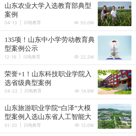
山东农业大学入选教育部典型
案例
|
闪电教育
04-13
55.0W
135项！山东中小学劳动教育典
型案例公示
|
闪电教育
12-16
22.2W
荣誉+1！山东科技职业学院入
选省级典型案例
|
闪电教育
04-22
14.9W
山东旅游职业学院“白泽”大模
型案例入选山东省人工智能大
|
模型赋能教育典型案例
闪电教育
01-20
12.0W