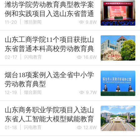
潍坊学院劳动教育典型教学案
例和实践项目入选山东省普通
|
本科高校劳动教育教学成果
潍坊新闻
11-20
9.8W
山东工商学院11个项目获批山
东省普通本科高校劳动教育典
|
型课程教学设计、教学案例和
闪电教育
02-17
16.6W
实践项目
烟台18项案例入选全省中小学
劳动教育典型
|
烟台新闻
12-19
9.7W
山东商务职业学院项目入选山
东省人工智能大模型赋能教育
|
典型案例
闪电教育
01-18
12.6W