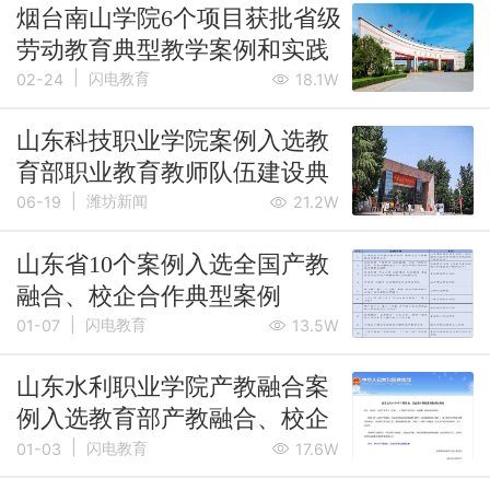
烟台南山学院6个项目获批省级
劳动教育典型教学案例和实践
|
项目
闪电教育
02-24
18.1W
山东科技职业学院案例入选教
育部职业教育教师队伍建设典
|
型工作案例
潍坊新闻
06-19
21.2W
山东省10个案例入选全国产教
融合、校企合作典型案例
|
闪电教育
01-07
13.5W
山东水利职业学院产教融合案
例入选教育部产教融合、校企
|
合作典型案例
闪电教育
01-03
17.6W