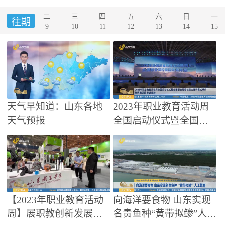
一
二
三
四
五
六
日
往期
15
9
10
11
12
13
14
天气早知道：山东各地
2023年职业教育活动周
天气预报
全国启动仪式暨全国职
业院校技能大赛开幕式
举行 怀进鹏讲话 林武致
辞
【2023年职业教育活动
向海洋要食物 山东实现
周】展职教创新发展成
名贵鱼种“黄带拟鲹”人工