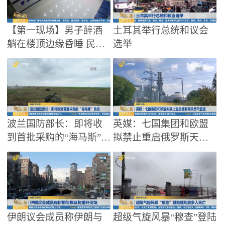
【第一现场】男子醉酒
土耳其举行总统和议会
躺在楼顶边缘昏睡 民警
选举
一把拽回救人一命
波兰国防部长：即将收
英媒：七国集团和欧盟
到首批采购的“海马斯”系
拟禁止重启俄罗斯天然
统
气管道
伊朗议会成员称伊朗与
超级气旋风暴“穆查”登陆