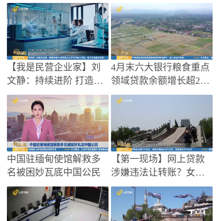
果 推动职业教育迈向高
繁育
质量发展新阶段
【我是民营企业家】刘
4月末六大银行粮食重点
文静：持续进阶 打造世
领域贷款余额增长超2
5%
界级医疗器械平台企业
中国驻缅甸使馆解救多
【第一现场】网上贷款
名被困妙瓦底中国公民
涉嫌违法让转账？女子
求助民警当场揭穿骗局