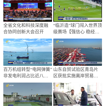
群众健康水平持续提升
全省文化和科技深度融
“临沂造”球门闯入世界顶
合协同创新大会召开
级赛场【强信心 稳经济
促发展】
百万机组转型“电网弹簧”
山东自贸试验区青岛片
非发电利润占比近八成
区获批实施离岸贸易印
【强信心 稳经济 促发
花税优惠政策
展】