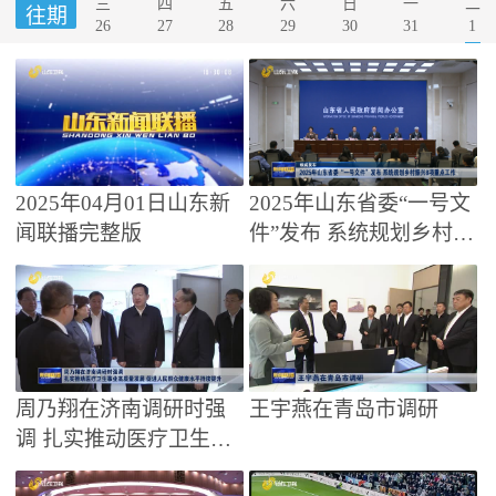
二
三
四
五
六
日
一
往期
1
26
27
28
29
30
31
2025年04月01日山东新
2025年山东省委“一号文
闻联播完整版
件”发布 系统规划乡村振
兴8项重点工作【权威发
布】
周乃翔在济南调研时强
王宇燕在青岛市调研
调 扎实推动医疗卫生事
业高质量发展 促进人民