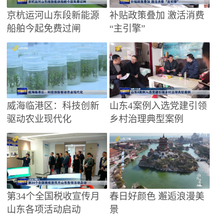
京杭运河山东段新能源
补贴政策叠加 激活消费
船舶今起免费过闸
“主引擎”
威海临港区：科技创新
山东4案例入选党建引领
驱动农业现代化
乡村治理典型案例
第34个全国税收宣传月
春日好颜色 邂逅浪漫美
山东各项活动启动
景