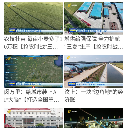
稳经济 促发展】
【强信心 稳经济 促发
展】
农技壮苗 每亩小麦多了1
增供给强保障 全力护航
0万穗【抢农时战“三
“三夏”生产【抢农时战
夏”】
“三夏”】
闵万里：给城市装上A
汶上：一块“边角地”的经
I“大脑”【打造全国重要
济账
人才中心和创新高地】