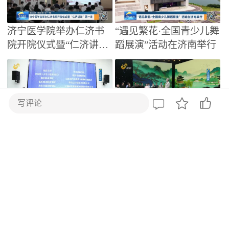
济宁医学院举办仁济书
“遇见繁花·全国青少儿舞
院开院仪式暨“仁济讲坛”
蹈展演”活动在济南举行
第一讲
写评论
临沂市新能源汽车（新
《追光·大思政课》第四
能源商用车）产教融合
期播出 以千年文脉照亮
共同体正式成立
泉城少年家国情怀
山东省昌乐二中举行202
济南起步区“青年夜校”：