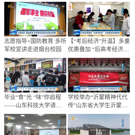
科招生计划3900人
本科专业 计划招生7730
人
志愿指导+国防教育 多所
【“考后经济”升温】多重
军校宣讲走进烟台校园
优惠叠加 “后高考经济”
点燃夏日消费热潮
毕业“食”光 “味”你启程
学校举办“沂蒙精神代代
——山东科技大学请毕
传”山东省大学生沂蒙精
业生免费品尝“校园十佳
神宣讲大赛
美食”