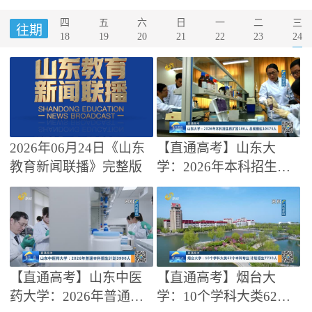
三
四
五
六
日
一
二
往期
24
18
19
20
21
22
23
2026年06月24日《山东
【直通高考】山东大
教育新闻联播》完整版
学：2026年本科招生再
扩招100人 总规模达104
75人
【直通高考】山东中医
【直通高考】烟台大
药大学：2026年普通本
学：10个学科大类62个