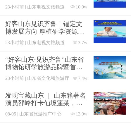
化强省建设
23小时前 | 山东电视文旅频道
10.0w
好客山东见识齐鲁｜锚定文
博发展方向 厚植研学资源根
基
23小时前 | 山东电视文旅频道
3.7w
“好客山东·见识齐鲁”山东省
博物馆研学旅游品牌暨首批
博物馆研学旅游线路发布活
23小时前 | 山东省文化和旅游厅
7.4w
动在济南举办
发现宝藏山东 ｜ 山东籍著名
演员邵峰打卡仙境蓬莱，邀
请全国游客朋友来山东过神
08-05 | 山东省旅游推广中心
13.9w
仙日子