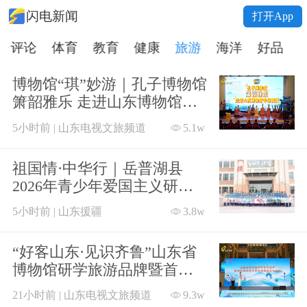
闪电新闻
打开App
评论
体育
教育
健康
旅游
海洋
好品
博物馆“琪”妙游｜孔子博物馆
箫韶雅乐 走进山东博物馆专
场表演
5小时前 | 山东电视文旅频道
5.1w
祖国情·中华行｜岳普湖县
2026年青少年爱国主义研学
实践活动正式启航
5小时前 | 山东援疆
3.8w
“好客山东·见识齐鲁”山东省
博物馆研学旅游品牌暨首批
博物馆研学旅游线路发布活
21小时前 | 山东电视文旅频道
9.3w
动在济南举办