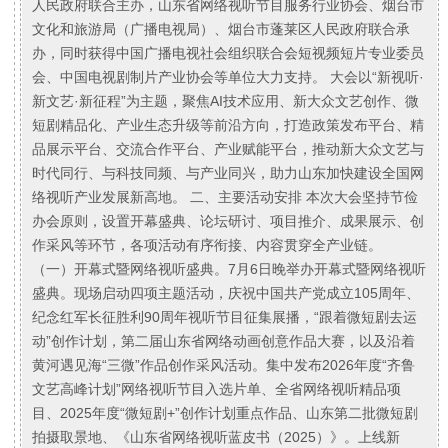
人民政府联合主办，山东省网络视听节目服务行业协会、烟台市
文化和旅游局（广播电视局）、烟台市蓬莱区人民政府联合承
办，同时获得中国广播电视社会组织联合会短视频短片专业委员
会、中国电视剧制片产业协会等单位大力支持。 大会以“新视听·
新文艺·新征程”为主题，聚焦AI技术应用、新大众文艺创作、微
短剧精品化、产业生态升级等前沿方向，打造政策发布平台、精
品展示平台、交流合作平台、产业赋能平台，推动新大众文艺与
时代同行、与科技同频、与产业同兴，助力山东加快建设全国网
络视听产业发展新高地。 二、主要活动安排 本次大会坚持节俭
办会原则，设置开幕盛典、论坛研讨、项目推介、成果展示、创
作采风等环节，各项活动有序衔接、内容贯穿全产业链。
（一）开幕式暨网络视听盛典。7月6日晚举办开幕式暨网络视听
盛典。现场启动四项主题活动，庆祝中国共产党成立105周年、
纪念红军长征胜利90周年视听节目征集展播，“跟着微短剧去运
动”创作计划，第二届山东省网络动画创意作品大赛，以及沿着
黄河遇见海“三微”作品创作采风活动。集中发布2026年度“齐鲁
文艺高峰计划”网络视听节目入选片单、全省网络视听精品项
目、2025年度“微短剧+”创作计划重点作品、山东第二批微短剧
拍摄取景地、《山东省网络视听蓝皮书（2025）》。上线新