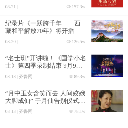
剧客厅》
08-21 |
157.3w
纪录片《一跃跨千年——西
藏和平解放70年》将开播
08-20 |
126.5w
“名士班”开讲啦！《国学小名
士》第四季录制结束 9月9日
起亮相山东卫视
08-18 | 齐鲁网
89.3w
“月中玉女含笑而去 人间姣娥
大脚成仙” 于月仙告别仪式举
行
08-13 | 齐鲁网
78.1w