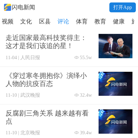
闪电新闻
打开App
视频
文化
区县
评论
体育
教育
健康
旅
走近国家最高科技奖得主：
这才是我们该追的星！
11-04 | 人民日报
55.5w
《穿过寒冬拥抱你》演绎小
人物的抗疫百态
11-10 | 武汉晚报
32.4w
反腐剧三角关系 越来越有看
点
11-10 | 北京晚报
39.4w