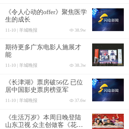
《令人心动的offer》聚焦医学
生的成长
11-10 | 羊城晚报
38.9w
期待更多广东电影人施展才
能
11-10 | 羊城晚报
38.3w
《长津湖》票房破56亿 已位
居中国影史票房榜亚军
11-10 | 羊城晚报
37.6w
《生活万岁》本周日晚登陆
山东卫视 众主创做客《花漾