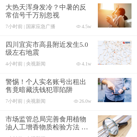
大热天浑身发冷？中暑的反
常信号千万别忽视
7小时前 | 国家应急广播
4.5w
四川宜宾市高县附近发生5.0
级左右地震
4小时前 | 央视新闻
4.1w
警惕！个人实名账号出租出
售竟暗藏洗钱犯罪陷阱
7小时前 | 央视新闻
26.0w
市场监管总局完善食用植物
油人工增香物质检验方法 遏
制非法添加行为