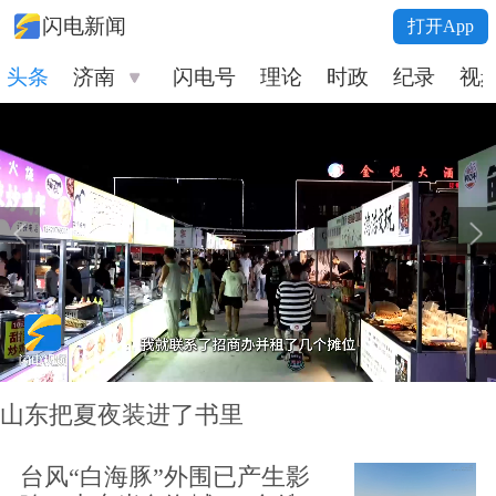
闪电新闻
打开App
头条
闪电号
理论
时政
纪录
视
济南
山东把夏夜装进了书里
台风“白海豚”外围已产生影