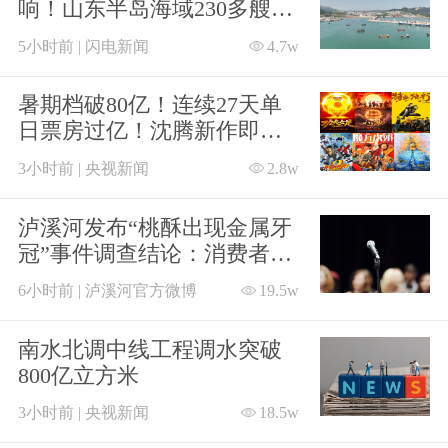
响！山东半岛海域230多艘商
船紧急回港避风
5小时前 | 闪电新闻
4.7w
暑期档破80亿！连续27天单
日票房过亿！沈腾新作即将
上映
3小时前 | 央视新闻
2.8w
泸溪河发布“桃酥出现金属牙
冠”事件调查结论：消费者已
澄清所发视频情况不属实
6小时前 | 泸溪河官方微博
19.5w
南水北调中线工程调水突破
800亿立方米
3小时前 | 央视新闻
18.5w