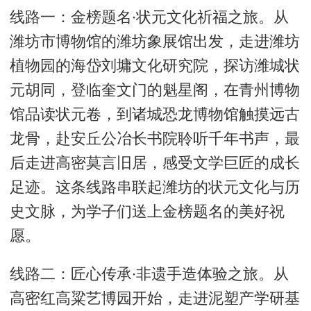
线路一：金榜题名·状元文化祈福之旅。从
潍坊市博物馆的潍坊象展馆出发，走进潍坊
植物园的海岱刘墉文化研究院，探访潍城状
元胡同，登临奎文门的魁星阁，在青州博物
馆品读状元卷，到诸城恐龙博物馆触摸远古
龙骨，赴安丘公冶长书院聆听千年书声，最
后走进高密莫言旧居，感受文学巨匠的成长
足迹。这条线路串联起潍坊的状元文化与历
史文脉，为学子们送上金榜题名的美好祝
愿。
线路二：匠心传承·非遗手造体验之旅。从
高密红高粱艺博园开始，走进泥塑产学研基