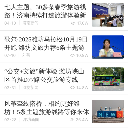
七大主题、30多条春季旅游线
路！济南持续打造旅游体验新
|
场景
济南新闻
04-10
17.0W
歌尔·2025潍坊马拉松10月19日
开跑 潍坊文旅力荐6条主题游
|
线路
刘蓓
07-10
10.9W
“公交+文旅”新体验 潍坊峡山
区首推D77路公交旅游专线
|
潍坊新闻
03-31
14.8W
风筝牵线搭桥，相约更好潍
坊！5条主题旅游线路等你来体
|
验
潍坊新闻
02-28
26.4W