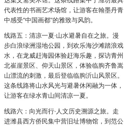
代表性的书画艺术场馆，让游客在翰墨丹青
中感受“中国画都”的雅致与风韵。
线路五：清凉一夏·山水避暑自在之旅。漫
步白浪绿洲湿地公园，到欢乐海沙滩踏浪戏
水，在龙威赶海园体验赶海乐趣，探访青州
北崔崖景区、仰天山景区，体验临朐齐鲁嵩
山漂流的刺激，最后登临临朐沂山风景区。
这条线路将山水风光与避暑休闲融为一体，
让游客在绿水青山间清凉一夏。
线路六：向光而行·人文历史溯源之旅。走
进潍县西方侨民集中营旧址博物馆，到范公