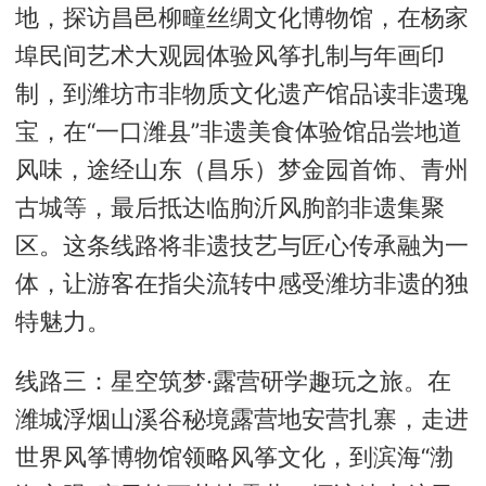
地，探访昌邑柳疃丝绸文化博物馆，在杨家
埠民间艺术大观园体验风筝扎制与年画印
制，到潍坊市非物质文化遗产馆品读非遗瑰
宝，在“一口潍县”非遗美食体验馆品尝地道
风味，途经山东（昌乐）梦金园首饰、青州
古城等，最后抵达临朐沂风朐韵非遗集聚
区。这条线路将非遗技艺与匠心传承融为一
体，让游客在指尖流转中感受潍坊非遗的独
特魅力。
线路三：星空筑梦·露营研学趣玩之旅。在
潍城浮烟山溪谷秘境露营地安营扎寨，走进
世界风筝博物馆领略风筝文化，到滨海“渤