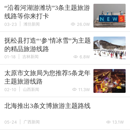
“沿着河湖游潍坊”3条主题旅游
线路等你来打卡
|
潍坊新闻
03-23
26.0W
抚松县打造“‘参’情冰雪”为主题
的精品旅游线路
|
吉林新闻
01-18
6.8W
太原市文旅局为您推荐5条龙年
主题旅游线路
|
山西新闻
02-10
11.3W
北海推出3条文博旅游主题路线
|
广西新闻
05-24
13.1W