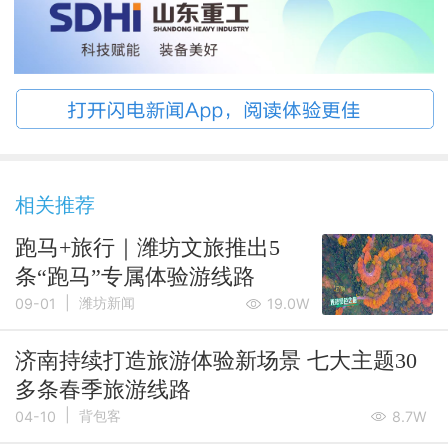
相关推荐
跑马+旅行｜潍坊文旅推出5
条“跑马”专属体验游线路
|
潍坊新闻
09-01
19.0W
济南持续打造旅游体验新场景 七大主题30
多条春季旅游线路
|
背包客
04-10
8.7W