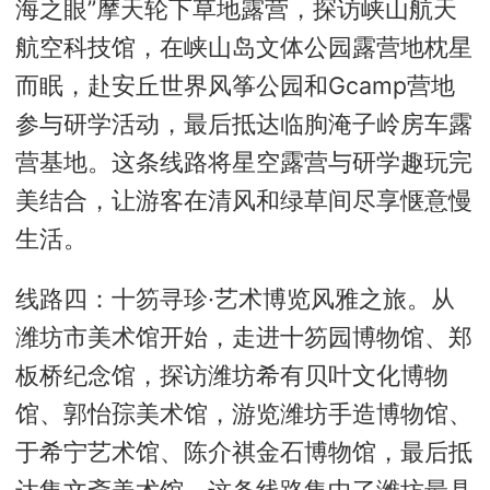
海之眼”摩天轮下草地露营，探访峡山航天
航空科技馆，在峡山岛文体公园露营地枕星
而眠，赴安丘世界风筝公园和Gcamp营地
参与研学活动，最后抵达临朐淹子岭房车露
营基地。这条线路将星空露营与研学趣玩完
美结合，让游客在清风和绿草间尽享惬意慢
生活。
线路四：十笏寻珍·艺术博览风雅之旅。从
潍坊市美术馆开始，走进十笏园博物馆、郑
板桥纪念馆，探访潍坊希有贝叶文化博物
馆、郭怡孮美术馆，游览潍坊手造博物馆、
于希宁艺术馆、陈介祺金石博物馆，最后抵
达集文斋美术馆。这条线路集中了潍坊最具