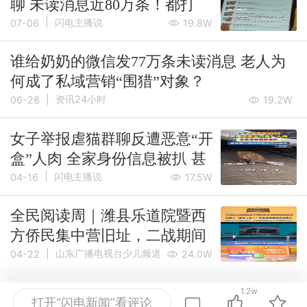
聊 未读消息近80万条！都打
|
着“关爱老人”的名义卖东西
闪电主播说
07-06
19.8W
谁给奶奶的微信发77万条未读消息 老人为
何成了私域营销“围猎”对象？
|
资讯24小时
06-28
19.2W
女子举报虐猫群聊反遭恶意“开
盒”人肉 全家身份信息被扒 甚
|
至被打电话到单位造谣卖淫
闪电主播说
04-16
17.5W
全民阅读周｜潍县乐道院暨西
方侨民集中营旧址，二战期间
|
曾有2000多名在华欧美侨民被
山东广播电视台少儿频道
04-22
24.0W
关押在此，中国人的出手相助
1.2w
让他们看到黑暗中的光！“仁者
打开“闪电新闻”看评论