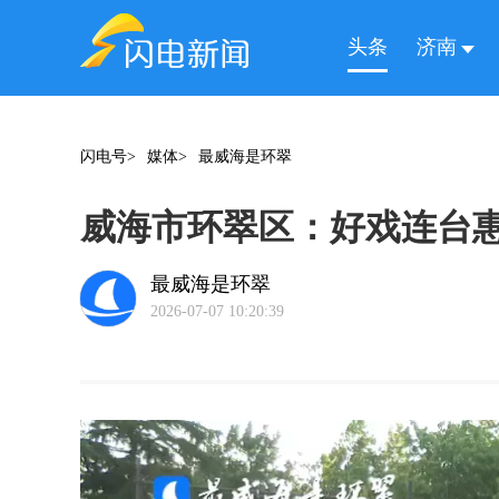
头条
济南
闪电号>
媒体>
最威海是环翠
威海市环翠区：好戏连台惠
最威海是环翠
2026-07-07 10:20:39