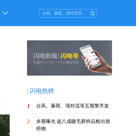
|
闪电热榜
1
台风、暴雨、强对流等五预警齐发
2
央视曝光 超八成睫毛胶样品检出致
癌物