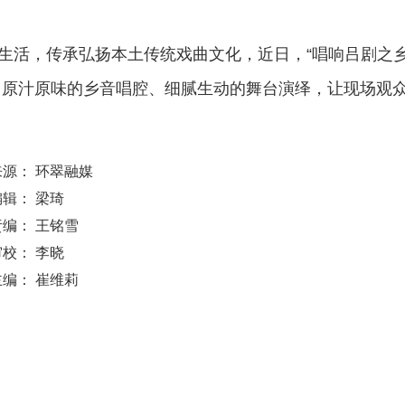
生活，传承弘扬本土传统戏曲文化，近日，“唱响吕剧之乡
，原汁原味的乡音唱腔、细腻生动的舞台演绎，让现场观
来源： 环翠融媒
编辑： 梁琦
责编： 王铭雪
审校： 李晓
主编： 崔维莉