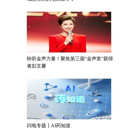
聆听金声力量！聚焦第三届“金声奖”获得
者彭文馨
闪电专题丨AI药知道