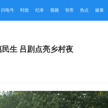
闪电号
时政
纪录
视频
智库
热点
健康
民生 吕剧点亮乡村夜