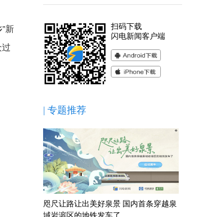
扫码下载
”新
闪电新闻客户端
众过
|
专题推荐
咫尺让路让出美好泉景 国内首条穿越泉
域岩溶区的地铁发车了