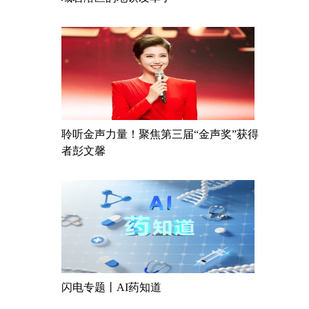
聆听金声力量！聚焦第三届“金声奖”获得
者彭文馨
闪电专题丨AI药知道