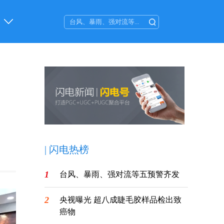
|
闪电热榜
1
台风、暴雨、强对流等五预警齐发
2
央视曝光 超八成睫毛胶样品检出致
癌物