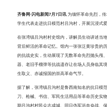
齐鲁网·闪电新闻7月7日讯
为缅怀革命先烈，传
学生代表走进抗日模范村吕沟村，开展沉浸式
在张湾镇吕沟村村史馆内，讲解员生动讲述当
背后鲜活的革命记忆。馆内一张张泛黄珍贵的
的抗战史实，生动展现了无数革命先烈抛头颅
器、老旧手榴弹等抗战遗存让在场人员身临其
生取义、赤诚报国的崇高革命气节。
据了解，张湾镇吕沟村是鲁西南知名的抗日模
刀、枪械、书信、军民生活用品等革命历史实
期吕沟村村民众志成城、同日伪军浴血奋战、