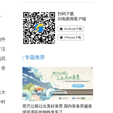
扫码下载
众、
闪电新闻客户端
物件
可泣
|
专题推荐
械武
、舍
着大
争时
咫尺让路让出美好泉景 国内首条穿越泉
域岩溶区的地铁发车了