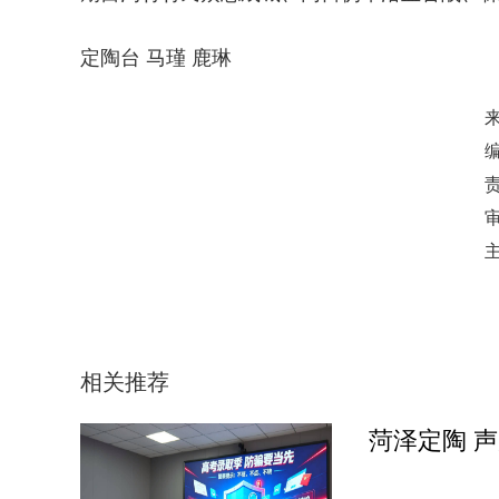
定陶台 马瑾 鹿琳
相关推荐
菏