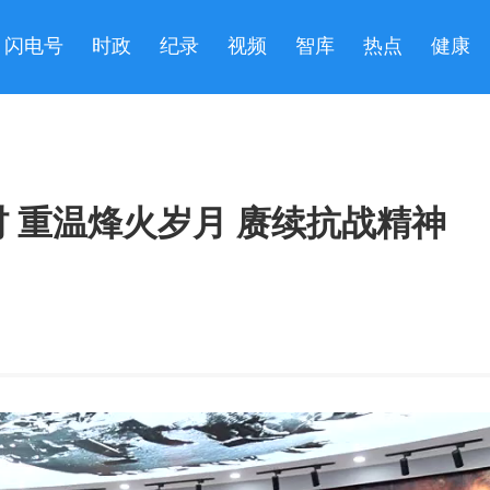
闪电号
时政
纪录
视频
智库
热点
健康
 重温烽火岁月 赓续抗战精神