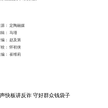
来源： 定陶融媒
编辑： 马瑾
责编： 赵及第
审校： 怀初侠
主编： 崔维莉
泽定陶 声声快板讲反诈 守好群众钱袋子