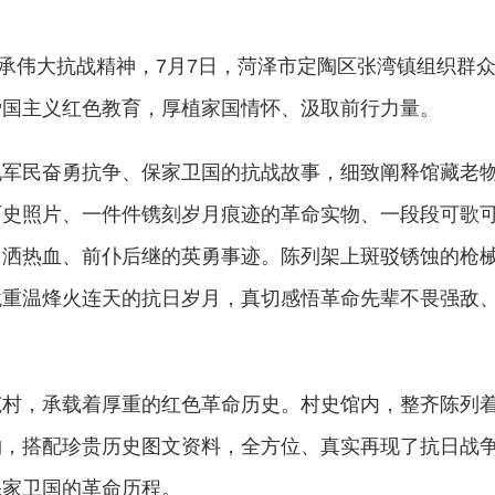
承伟大抗战精神，7月7日，菏泽市定陶区张湾镇组织群
爱国主义红色教育，厚植家国情怀、汲取前行力量。
地军民奋勇抗争、保家卫国的抗战故事，细致阐释馆藏老
历史照片、一件件镌刻岁月痕迹的革命实物、一段段可歌
、洒热血、前仆后继的英勇事迹。陈列架上斑驳锈蚀的枪
境重温烽火连天的抗日岁月，真切感悟革命先辈不畏强敌
范村，承载着厚重的红色革命历史。村史馆内，整齐陈列
物，搭配珍贵历史图文资料，全方位、真实再现了抗日战
保家卫国的革命历程。