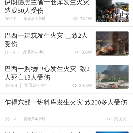
伊朗德黑兰省一仓库发生火灾
造成50人受伤
|
资讯24小时
06-10
33.1W
巴西一建筑发生火灾 已致2人
受伤
|
资讯24小时
11-14
3.6W
巴西一购物中心发生火灾 致2
人死亡13人受伤
|
资讯24小时
03-09
39.3W
乍得东部一燃料库发生火灾 致200多人受伤
|
资讯24小时
05-14
55.0W