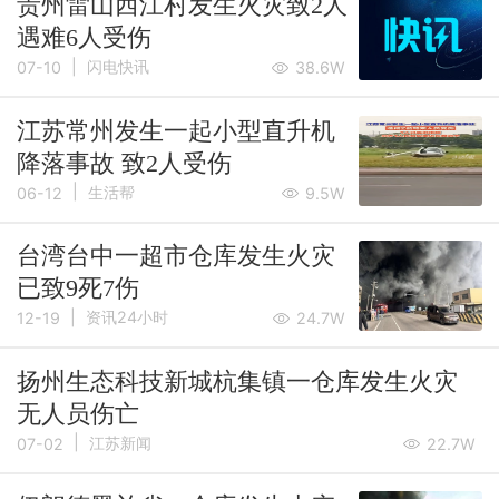
贵州雷山西江村发生火灾致2人
遇难6人受伤
|
闪电快讯
07-10
38.6W
江苏常州发生一起小型直升机
降落事故 致2人受伤
|
生活帮
06-12
9.5W
台湾台中一超市仓库发生火灾
已致9死7伤
|
资讯24小时
12-19
24.7W
扬州生态科技新城杭集镇一仓库发生火灾
无人员伤亡
|
江苏新闻
07-02
22.7W