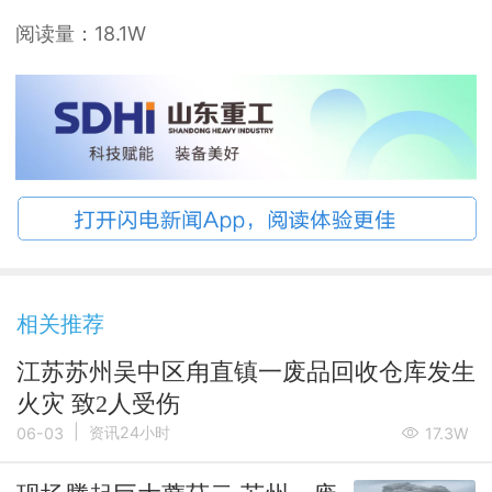
阅读量：
18.1W
相关推荐
江苏苏州吴中区甪直镇一废品回收仓库发生
火灾 致2人受伤
|
资讯24小时
06-03
17.3W