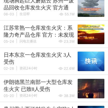
现场腾起巨大蘑菇云 苏州一废
品回收仓库发生火灾 官方通
|
报：现火已扑灭 发现2人灼伤
生活帮
06-03
55.1W
已送医院救治
江苏常熟一仓库发生火灾：系
隆力奇产品仓库 官方：未发现
|
人员伤亡
闪电主播说
05-24
23.3W
日本东京一仓库发生火灾 3人
受伤
|
资讯24小时
02-28
22.6W
伊朗德黑兰南部一大型仓库发
生火灾 已致8人受伤
|
资讯24小时
05-20
38.3W